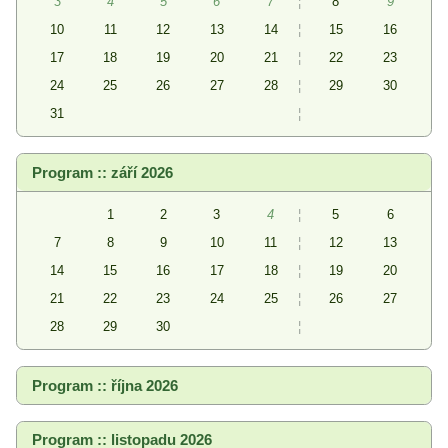
3
4
5
6
7
¦
8
9
10
11
12
13
14
¦
15
16
17
18
19
20
21
¦
22
23
24
25
26
27
28
¦
29
30
31
¦
Program :: září 2026
1
2
3
4
¦
5
6
7
8
9
10
11
¦
12
13
14
15
16
17
18
¦
19
20
21
22
23
24
25
¦
26
27
28
29
30
¦
Program :: října 2026
Program :: listopadu 2026