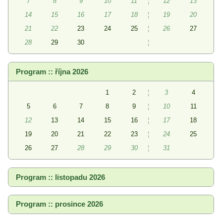
7
8
9
10
11
¦
12
13
14
15
16
17
18
¦
19
20
21
22
23
24
25
¦
26
27
28
29
30
¦
Program :: října 2026
1
2
¦
3
4
5
6
7
8
9
¦
10
11
12
13
14
15
16
¦
17
18
19
20
21
22
23
¦
24
25
26
27
28
29
30
¦
31
Program :: listopadu 2026
Program :: prosince 2026