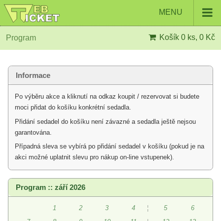
MENU
Košík
0 ks, 0 Kč
Program
Informace
Po výběru akce a kliknutí na odkaz koupit / rezervovat si budete
moci přidat do košíku konkrétní sedadla.
Přidání sedadel do košíku není závazné a sedadla ještě nejsou
garantována.
Případná sleva se vybírá po přidání sedadel v košíku (pokud je na
akci možné uplatnit slevu pro nákup on-line vstupenek).
Program :: září 2026
1
2
3
4
¦
5
6