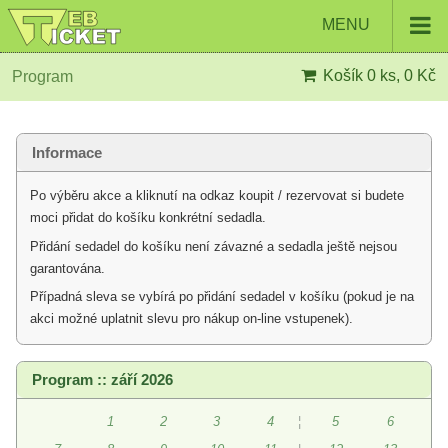
MENU
Košík
0 ks, 0 Kč
Program
Informace
Po výběru akce a kliknutí na odkaz koupit / rezervovat si budete
moci přidat do košíku konkrétní sedadla.
Přidání sedadel do košíku není závazné a sedadla ještě nejsou
garantována.
Případná sleva se vybírá po přidání sedadel v košíku (pokud je na
akci možné uplatnit slevu pro nákup on-line vstupenek).
Program :: září 2026
1
2
3
4
¦
5
6