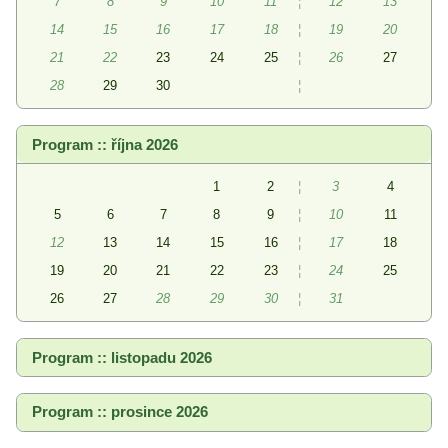
7
8
9
10
11
¦
12
13
14
15
16
17
18
¦
19
20
21
22
23
24
25
¦
26
27
28
29
30
¦
Program :: října 2026
1
2
¦
3
4
5
6
7
8
9
¦
10
11
12
13
14
15
16
¦
17
18
19
20
21
22
23
¦
24
25
26
27
28
29
30
¦
31
Program :: listopadu 2026
Program :: prosince 2026