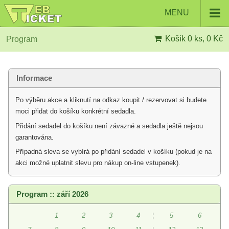
MENU
Košík
0 ks, 0 Kč
Program
Informace
Po výběru akce a kliknutí na odkaz koupit / rezervovat si budete
moci přidat do košíku konkrétní sedadla.
Přidání sedadel do košíku není závazné a sedadla ještě nejsou
garantována.
Případná sleva se vybírá po přidání sedadel v košíku (pokud je na
akci možné uplatnit slevu pro nákup on-line vstupenek).
Program :: září 2026
1
2
3
4
¦
5
6