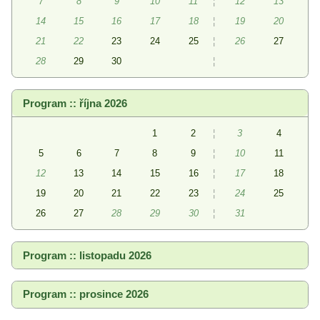
7
8
9
10
11
¦
12
13
14
15
16
17
18
¦
19
20
21
22
23
24
25
¦
26
27
28
29
30
¦
Program :: října 2026
1
2
¦
3
4
5
6
7
8
9
¦
10
11
12
13
14
15
16
¦
17
18
19
20
21
22
23
¦
24
25
26
27
28
29
30
¦
31
Program :: listopadu 2026
Program :: prosince 2026