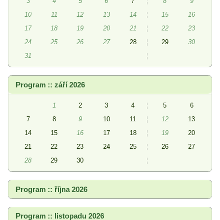
3
4
5
6
7
¦
8
9
10
11
12
13
14
¦
15
16
17
18
19
20
21
¦
22
23
24
25
26
27
28
¦
29
30
31
¦
Program :: září 2026
1
2
3
4
¦
5
6
7
8
9
10
11
¦
12
13
14
15
16
17
18
¦
19
20
21
22
23
24
25
¦
26
27
28
29
30
¦
Program :: října 2026
Program :: listopadu 2026