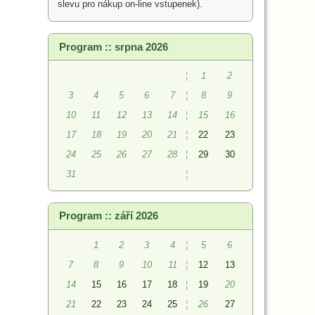
slevu pro nákup on-line vstupenek).
Program :: srpna 2026
¦
1
2
3
4
5
6
7
¦
8
9
10
11
12
13
14
¦
15
16
17
18
19
20
21
¦
22
23
24
25
26
27
28
¦
29
30
31
¦
Program :: září 2026
1
2
3
4
¦
5
6
7
8
9
10
11
¦
12
13
14
15
16
17
18
¦
19
20
21
22
23
24
25
¦
26
27