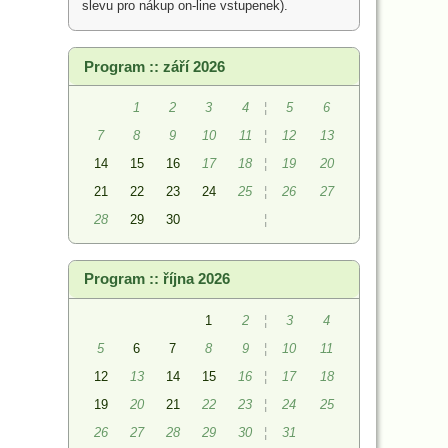
slevu pro nákup on-line vstupenek).
Program :: září 2026
1
2
3
4
¦
5
6
7
8
9
10
11
¦
12
13
14
15
16
17
18
¦
19
20
21
22
23
24
25
¦
26
27
28
29
30
¦
Program :: října 2026
1
2
¦
3
4
5
6
7
8
9
¦
10
11
12
13
14
15
16
¦
17
18
19
20
21
22
23
¦
24
25
26
27
28
29
30
¦
31