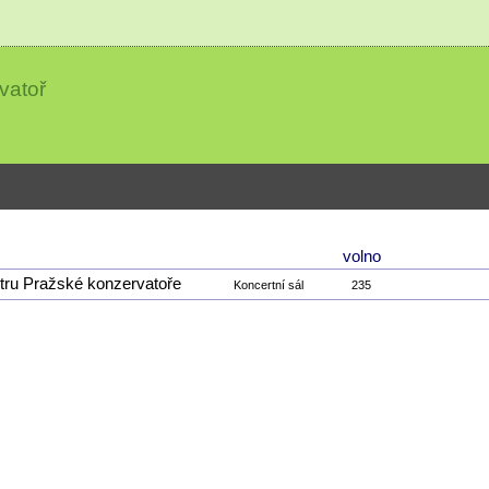
vatoř
volno
tru Pražské konzervatoře
Koncertní sál
235