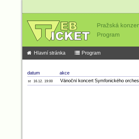
Pražská konzer
Program
Hlavní stránka
Program
datum
akce
Vánoční koncert Symfonického orches
st
16.12.
19:00