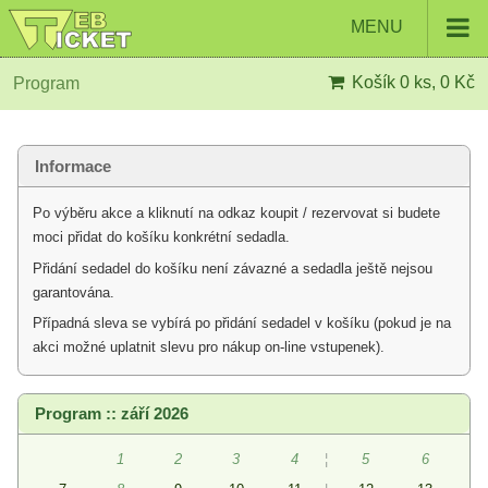
MENU
Košík
0 ks, 0 Kč
Program
Informace
Po výběru akce a kliknutí na odkaz koupit / rezervovat si budete
moci přidat do košíku konkrétní sedadla.
Přidání sedadel do košíku není závazné a sedadla ještě nejsou
garantována.
Případná sleva se vybírá po přidání sedadel v košíku (pokud je na
akci možné uplatnit slevu pro nákup on-line vstupenek).
Program :: září 2026
1
2
3
4
¦
5
6