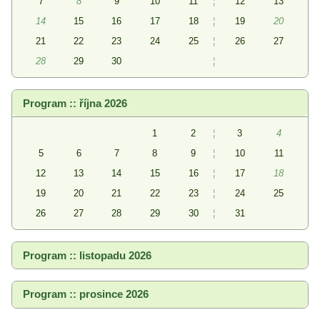
7
8
9
10
11
¦
12
13
14
15
16
17
18
¦
19
20
21
22
23
24
25
¦
26
27
28
29
30
¦
Program :: října 2026
1
2
¦
3
4
5
6
7
8
9
¦
10
11
12
13
14
15
16
¦
17
18
19
20
21
22
23
¦
24
25
26
27
28
29
30
¦
31
Program :: listopadu 2026
Program :: prosince 2026