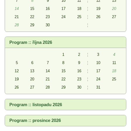
7
8
9
10
11
¦
12
13
14
15
16
17
18
¦
19
20
21
22
23
24
25
¦
26
27
28
29
30
¦
Program :: října 2026
1
2
¦
3
4
5
6
7
8
9
¦
10
11
12
13
14
15
16
¦
17
18
19
20
21
22
23
¦
24
25
26
27
28
29
30
¦
31
Program :: listopadu 2026
Program :: prosince 2026