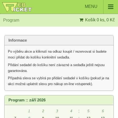
MENU
Košík
0 ks, 0 Kč
Program
Informace
Po výběru akce a kliknutí na odkaz koupit / rezervovat si budete
moci přidat do košíku konkrétní sedadla.
Přidání sedadel do košíku není závazné a sedadla ještě nejsou
garantována.
Případná sleva se vybírá po přidání sedadel v košíku (pokud je na
akci možné uplatnit slevu pro nákup on-line vstupenek).
Program :: září 2026
1
2
3
4
¦
5
6