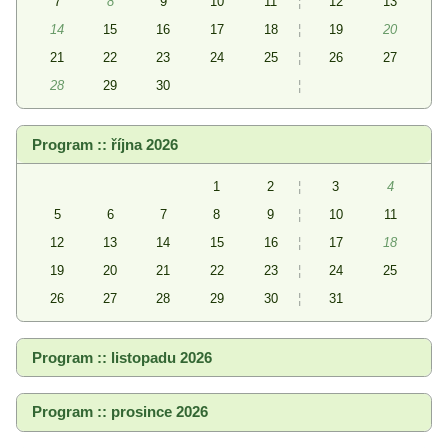
7
8
9
10
11
¦
12
13
14
15
16
17
18
¦
19
20
21
22
23
24
25
¦
26
27
28
29
30
¦
Program :: října 2026
1
2
¦
3
4
5
6
7
8
9
¦
10
11
12
13
14
15
16
¦
17
18
19
20
21
22
23
¦
24
25
26
27
28
29
30
¦
31
Program :: listopadu 2026
Program :: prosince 2026