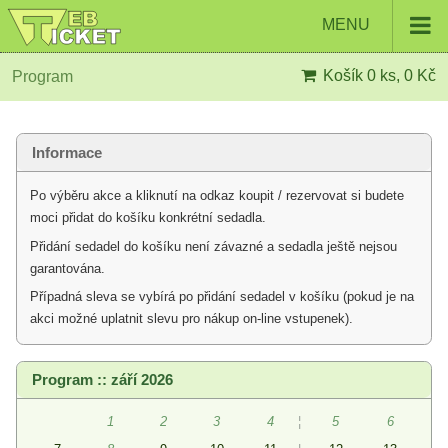
MENU
Košík
0 ks, 0 Kč
Program
Informace
Po výběru akce a kliknutí na odkaz koupit / rezervovat si budete
moci přidat do košíku konkrétní sedadla.
Přidání sedadel do košíku není závazné a sedadla ještě nejsou
garantována.
Případná sleva se vybírá po přidání sedadel v košíku (pokud je na
akci možné uplatnit slevu pro nákup on-line vstupenek).
Program :: září 2026
1
2
3
4
¦
5
6