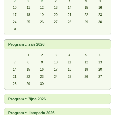
3
4
5
6
7
¦
8
9
10
11
12
13
14
¦
15
16
17
18
19
20
21
¦
22
23
24
25
26
27
28
¦
29
30
31
¦
Program :: září 2026
1
2
3
4
¦
5
6
7
8
9
10
11
¦
12
13
14
15
16
17
18
¦
19
20
21
22
23
24
25
¦
26
27
28
29
30
¦
Program :: října 2026
Program :: listopadu 2026