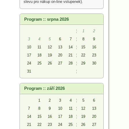
slevu pro nákup on-line vstupenek).
Program :: srpna 2026
¦
1
2
3
4
5
6
7
¦
8
9
10
11
12
13
14
¦
15
16
17
18
19
20
21
¦
22
23
24
25
26
27
28
¦
29
30
31
¦
Program :: září 2026
1
2
3
4
¦
5
6
7
8
9
10
11
¦
12
13
14
15
16
17
18
¦
19
20
21
22
23
24
25
¦
26
27