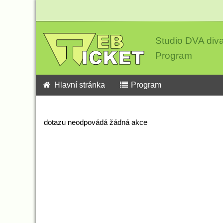
Studio DVA div
Program
Hlavní stránka
Program
dotazu neodpovádá žádná akce