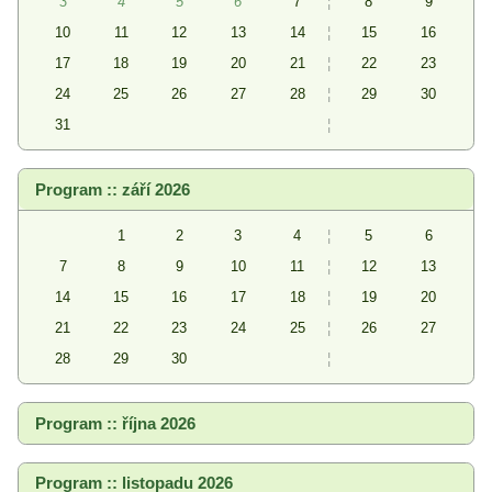
3
4
5
6
7
¦
8
9
10
11
12
13
14
¦
15
16
17
18
19
20
21
¦
22
23
24
25
26
27
28
¦
29
30
31
¦
Program :: září 2026
1
2
3
4
¦
5
6
7
8
9
10
11
¦
12
13
14
15
16
17
18
¦
19
20
21
22
23
24
25
¦
26
27
28
29
30
¦
Program :: října 2026
Program :: listopadu 2026