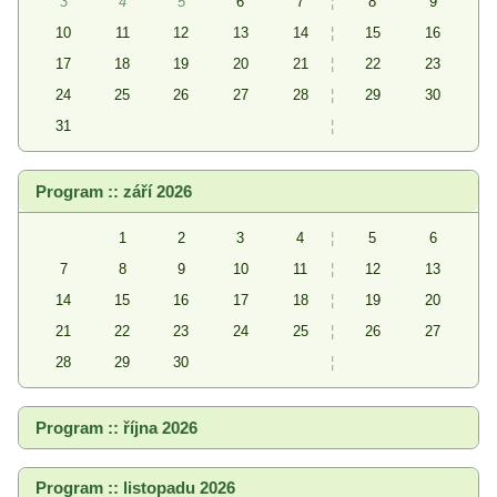
3
4
5
6
7
¦
8
9
10
11
12
13
14
¦
15
16
17
18
19
20
21
¦
22
23
24
25
26
27
28
¦
29
30
31
¦
Program :: září 2026
1
2
3
4
¦
5
6
7
8
9
10
11
¦
12
13
14
15
16
17
18
¦
19
20
21
22
23
24
25
¦
26
27
28
29
30
¦
Program :: října 2026
Program :: listopadu 2026