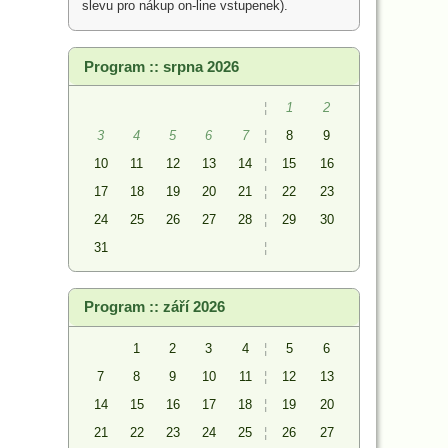
slevu pro nákup on-line vstupenek).
Program :: srpna 2026
¦
1
2
3
4
5
6
7
¦
8
9
10
11
12
13
14
¦
15
16
17
18
19
20
21
¦
22
23
24
25
26
27
28
¦
29
30
31
¦
Program :: září 2026
1
2
3
4
¦
5
6
7
8
9
10
11
¦
12
13
14
15
16
17
18
¦
19
20
21
22
23
24
25
¦
26
27