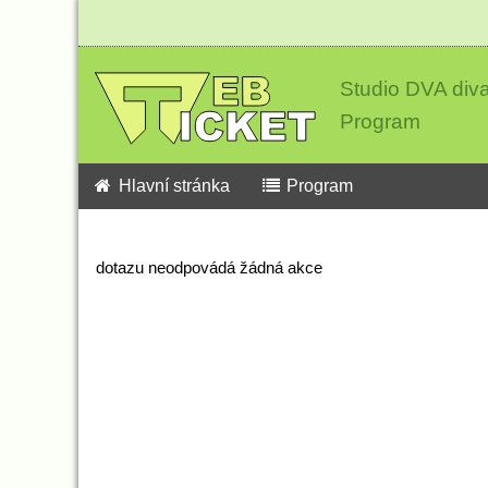
Studio DVA div
Program
Hlavní stránka
Program
dotazu neodpovádá žádná akce