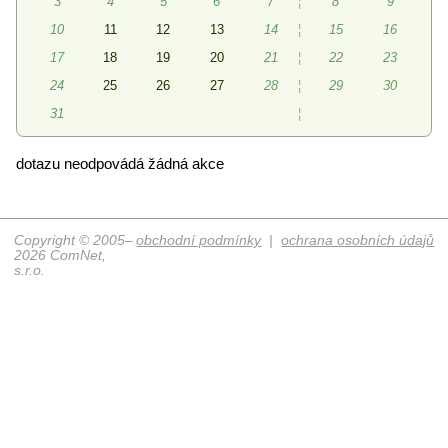
3
4
5
6
7
¦
8
9
10
11
12
13
14
¦
15
16
17
18
19
20
21
¦
22
23
24
25
26
27
28
¦
29
30
31
¦
dotazu neodpovádá žádná akce
Copyright © 2005–
obchodní podmínky
|
ochrana osobních údajů
2026 ComNet,
s.r.o.