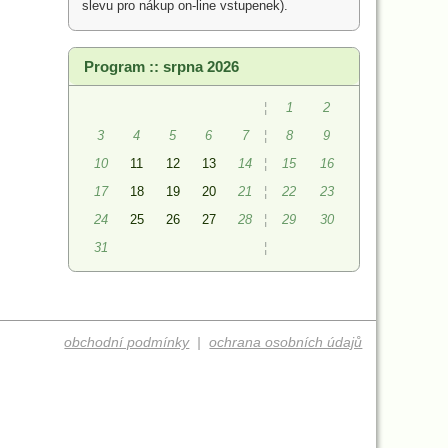
slevu pro nákup on-line vstupenek).
Program :: srpna 2026
¦
1
2
3
4
5
6
7
¦
8
9
10
11
12
13
14
¦
15
16
17
18
19
20
21
¦
22
23
24
25
26
27
28
¦
29
30
31
¦
obchodní podmínky
|
ochrana osobních údajů