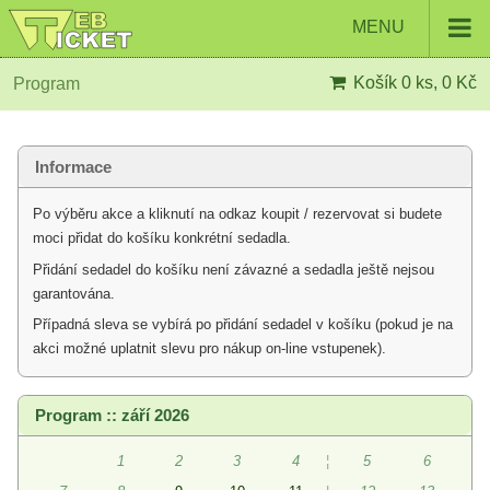
MENU
Košík
0 ks, 0 Kč
Program
Informace
Po výběru akce a kliknutí na odkaz koupit / rezervovat si budete
moci přidat do košíku konkrétní sedadla.
Přidání sedadel do košíku není závazné a sedadla ještě nejsou
garantována.
Případná sleva se vybírá po přidání sedadel v košíku (pokud je na
akci možné uplatnit slevu pro nákup on-line vstupenek).
Program :: září 2026
1
2
3
4
¦
5
6