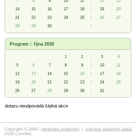
7
8
9
10
11
¦
12
13
14
15
16
17
18
¦
19
20
21
22
23
24
25
¦
26
27
28
29
30
¦
Program :: října 2026
1
2
¦
3
4
5
6
7
8
9
¦
10
11
12
13
14
15
16
¦
17
18
19
20
21
22
23
¦
24
25
26
27
28
29
30
¦
31
dotazu neodpovádá žádná akce
Copyright © 2005–
obchodní podmínky
|
ochrana osobních údajů
2026 ComNet,