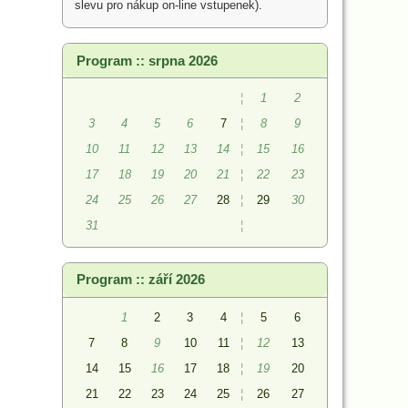
slevu pro nákup on-line vstupenek).
Program :: srpna 2026
¦
1
2
3
4
5
6
7
¦
8
9
10
11
12
13
14
¦
15
16
17
18
19
20
21
¦
22
23
24
25
26
27
28
¦
29
30
31
¦
Program :: září 2026
1
2
3
4
¦
5
6
7
8
9
10
11
¦
12
13
14
15
16
17
18
¦
19
20
21
22
23
24
25
¦
26
27