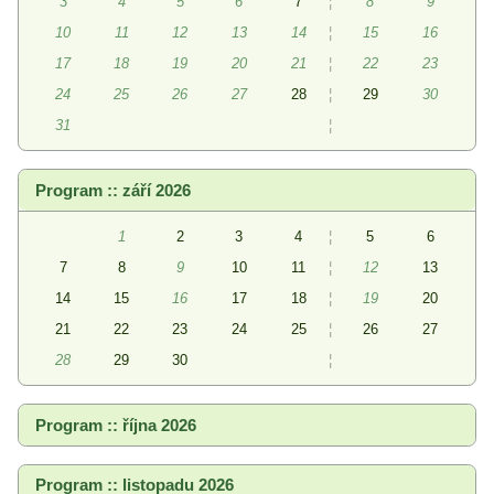
3
4
5
6
7
¦
8
9
10
11
12
13
14
¦
15
16
17
18
19
20
21
¦
22
23
24
25
26
27
28
¦
29
30
31
¦
Program :: září 2026
1
2
3
4
¦
5
6
7
8
9
10
11
¦
12
13
14
15
16
17
18
¦
19
20
21
22
23
24
25
¦
26
27
28
29
30
¦
Program :: října 2026
Program :: listopadu 2026