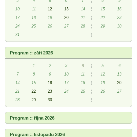
3
4
5
6
7
¦
8
9
10
11
12
13
14
¦
15
16
17
18
19
20
21
¦
22
23
24
25
26
27
28
¦
29
30
31
¦
Program :: září 2026
1
2
3
4
¦
5
6
7
8
9
10
11
¦
12
13
14
15
16
17
18
¦
19
20
21
22
23
24
25
¦
26
27
28
29
30
¦
Program :: října 2026
Program :: listopadu 2026