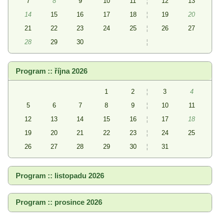
7
8
9
10
11
¦
12
13
14
15
16
17
18
¦
19
20
21
22
23
24
25
¦
26
27
28
29
30
¦
Program :: října 2026
1
2
¦
3
4
5
6
7
8
9
¦
10
11
12
13
14
15
16
¦
17
18
19
20
21
22
23
¦
24
25
26
27
28
29
30
¦
31
Program :: listopadu 2026
Program :: prosince 2026