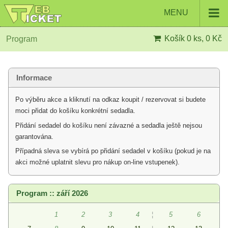
MENU
Košík
0 ks, 0 Kč
Program
Informace
Po výběru akce a kliknutí na odkaz koupit / rezervovat si budete
moci přidat do košíku konkrétní sedadla.
Přidání sedadel do košíku není závazné a sedadla ještě nejsou
garantována.
Případná sleva se vybírá po přidání sedadel v košíku (pokud je na
akci možné uplatnit slevu pro nákup on-line vstupenek).
Program :: září 2026
1
2
3
4
¦
5
6