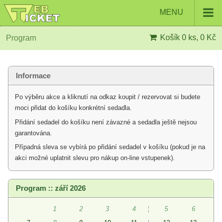
MENU
Košík
0 ks, 0 Kč
Program
Informace
Po výběru akce a kliknutí na odkaz koupit / rezervovat si budete
moci přidat do košíku konkrétní sedadla.
Přidání sedadel do košíku není závazné a sedadla ještě nejsou
garantována.
Případná sleva se vybírá po přidání sedadel v košíku (pokud je na
akci možné uplatnit slevu pro nákup on-line vstupenek).
Program :: září 2026
1
2
3
4
¦
5
6