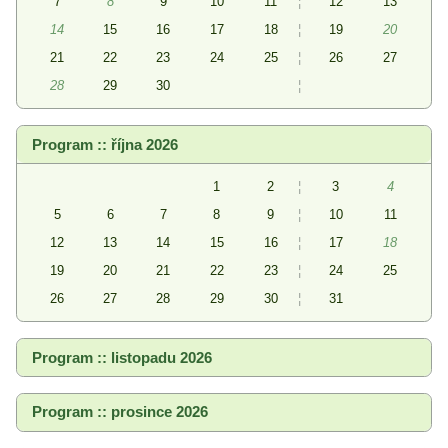
7
8
9
10
11
¦
12
13
14
15
16
17
18
¦
19
20
21
22
23
24
25
¦
26
27
28
29
30
¦
Program :: října 2026
1
2
¦
3
4
5
6
7
8
9
¦
10
11
12
13
14
15
16
¦
17
18
19
20
21
22
23
¦
24
25
26
27
28
29
30
¦
31
Program :: listopadu 2026
Program :: prosince 2026