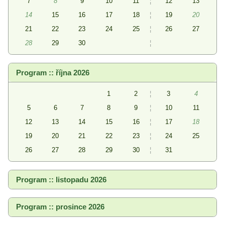
7
8
9
10
11
¦
12
13
14
15
16
17
18
¦
19
20
21
22
23
24
25
¦
26
27
28
29
30
¦
Program :: října 2026
1
2
¦
3
4
5
6
7
8
9
¦
10
11
12
13
14
15
16
¦
17
18
19
20
21
22
23
¦
24
25
26
27
28
29
30
¦
31
Program :: listopadu 2026
Program :: prosince 2026