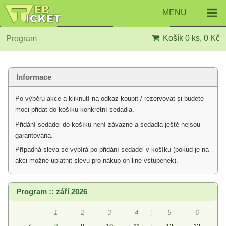
MENU
Košík
0 ks, 0 Kč
Program
Informace
Po výběru akce a kliknutí na odkaz koupit / rezervovat si budete
moci přidat do košíku konkrétní sedadla.
Přidání sedadel do košíku není závazné a sedadla ještě nejsou
garantována.
Případná sleva se vybírá po přidání sedadel v košíku (pokud je na
akci možné uplatnit slevu pro nákup on-line vstupenek).
Program :: září 2026
1
2
3
4
¦
5
6