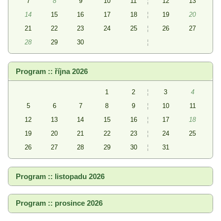
7
8
9
10
11
¦
12
13
14
15
16
17
18
¦
19
20
21
22
23
24
25
¦
26
27
28
29
30
¦
Program :: října 2026
1
2
¦
3
4
5
6
7
8
9
¦
10
11
12
13
14
15
16
¦
17
18
19
20
21
22
23
¦
24
25
26
27
28
29
30
¦
31
Program :: listopadu 2026
Program :: prosince 2026