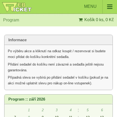
MENU
Košík
0 ks, 0 Kč
Program
Informace
Po výběru akce a kliknutí na odkaz koupit / rezervovat si budete
moci přidat do košíku konkrétní sedadla.
Přidání sedadel do košíku není závazné a sedadla ještě nejsou
garantována.
Případná sleva se vybírá po přidání sedadel v košíku (pokud je na
akci možné uplatnit slevu pro nákup on-line vstupenek).
Program :: září 2026
1
2
3
4
¦
5
6