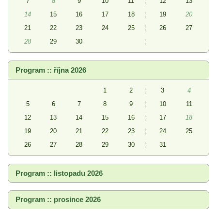
7
8
9
10
11
¦
12
13
14
15
16
17
18
¦
19
20
21
22
23
24
25
¦
26
27
28
29
30
¦
Program :: října 2026
1
2
¦
3
4
5
6
7
8
9
¦
10
11
12
13
14
15
16
¦
17
18
19
20
21
22
23
¦
24
25
26
27
28
29
30
¦
31
Program :: listopadu 2026
Program :: prosince 2026