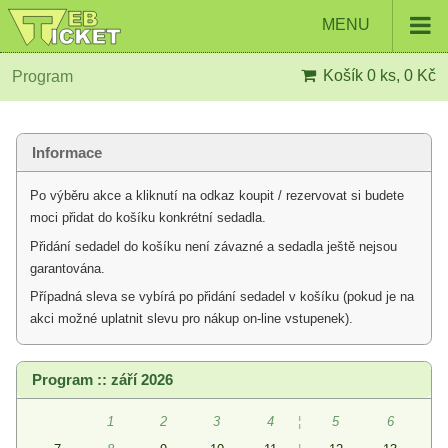
MENU
Košík
0 ks, 0 Kč
Program
Informace
Po výběru akce a kliknutí na odkaz koupit / rezervovat si budete
moci přidat do košíku konkrétní sedadla.
Přidání sedadel do košíku není závazné a sedadla ještě nejsou
garantována.
Případná sleva se vybírá po přidání sedadel v košíku (pokud je na
akci možné uplatnit slevu pro nákup on-line vstupenek).
Program :: září 2026
1
2
3
4
¦
5
6