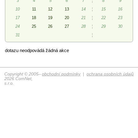
3
4
5
6
7
¦
8
9
10
11
12
13
14
¦
15
16
17
18
19
20
21
¦
22
23
24
25
26
27
28
¦
29
30
31
¦
dotazu neodpovádá žádná akce
Copyright © 2005–
obchodní podmínky
|
ochrana osobních údajů
2026 ComNet,
s.r.o.