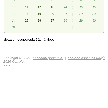
3
4
5
6
7
¦
8
9
10
11
12
13
14
¦
15
16
17
18
19
20
21
¦
22
23
24
25
26
27
28
¦
29
30
31
¦
dotazu neodpovádá žádná akce
Copyright © 2005–
obchodní podmínky
|
ochrana osobních údajů
2026 ComNet,
s.r.o.