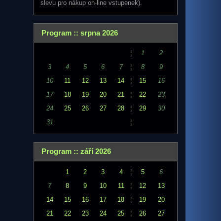
slevu pro nákup on-line vstupenek).
Program :: srpna 2026
¦
1
2
3
4
5
6
7
¦
8
9
10
11
12
13
14
¦
15
16
17
18
19
20
21
¦
22
23
24
25
26
27
28
¦
29
30
31
¦
Program :: září 2026
1
2
3
4
¦
5
6
7
8
9
10
11
¦
12
13
14
15
16
17
18
¦
19
20
21
22
23
24
25
¦
26
27