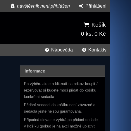
návštěvník není přihlášen
Přihlášení
Košík
0 ks, 0 Kč
Nápověda
Kontakty
Informace
Po výběru akce a kliknutí na odkaz koupit /
rezervovat si budete moci přidat do košíku
konkrétní sedadla.
Přidání sedadel do košíku není závazné a
sedadla ještě nejsou garantována.
Případná sleva se vybírá po přidání sedadel
v košíku (pokud je na akci možné uplatnit