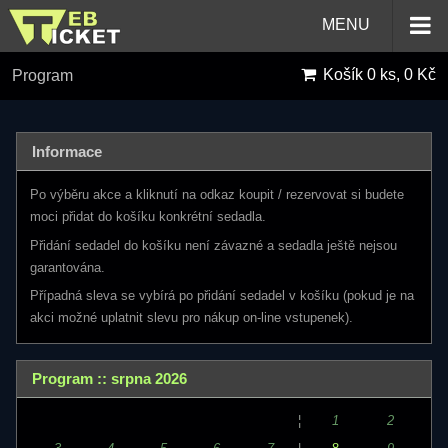
MENU
Košík
0 ks, 0 Kč
Program
Informace
Po výběru akce a kliknutí na odkaz koupit / rezervovat si budete
moci přidat do košíku konkrétní sedadla.
Přidání sedadel do košíku není závazné a sedadla ještě nejsou
garantována.
Případná sleva se vybírá po přidání sedadel v košíku (pokud je na
akci možné uplatnit slevu pro nákup on-line vstupenek).
Program :: srpna 2026
¦
1
2