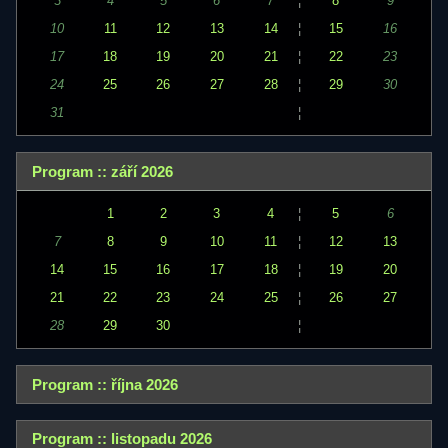
3
4
5
6
7
¦
8
9
10
11
12
13
14
¦
15
16
17
18
19
20
21
¦
22
23
24
25
26
27
28
¦
29
30
31
¦
Program :: září 2026
1
2
3
4
¦
5
6
7
8
9
10
11
¦
12
13
14
15
16
17
18
¦
19
20
21
22
23
24
25
¦
26
27
28
29
30
¦
Program :: října 2026
Program :: listopadu 2026