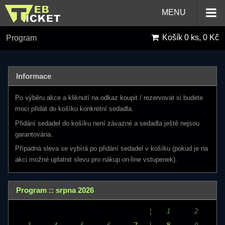
MENU
Košík
0 ks, 0 Kč
Program
Informace
Po výběru akce a kliknutí na odkaz koupit / rezervovat si budete
moci přidat do košíku konkrétní sedadla.
Přidání sedadel do košíku není závazné a sedadla ještě nejsou
garantována.
Případná sleva se vybírá po přidání sedadel v košíku (pokud je na
akci možné uplatnit slevu pro nákup on-line vstupenek).
Program :: srpna 2026
¦
1
2