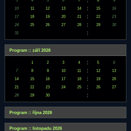
3
4
5
6
7
¦
8
9
10
11
12
13
14
¦
15
16
17
18
19
20
21
¦
22
23
24
25
26
27
28
¦
29
30
31
¦
Program :: září 2026
1
2
3
4
¦
5
6
7
8
9
10
11
¦
12
13
14
15
16
17
18
¦
19
20
21
22
23
24
25
¦
26
27
28
29
30
¦
Program :: října 2026
Program :: listopadu 2026