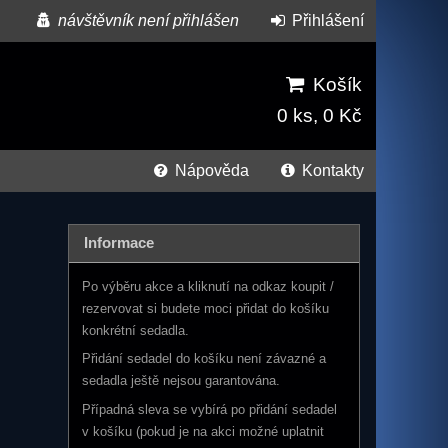
návštěvník není přihlášen
Přihlášení
Košík
0 ks, 0 Kč
Nápověda
Kontakty
Informace
Po výběru akce a kliknutí na odkaz koupit /
rezervovat si budete moci přidat do košíku
konkrétní sedadla.
Přidání sedadel do košíku není závazné a
sedadla ještě nejsou garantována.
Případná sleva se vybírá po přidání sedadel
v košíku (pokud je na akci možné uplatnit