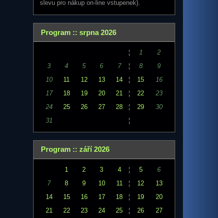
slevu pro nákup on-line vstupenek).
Program :: srpna 2026
¦
1
2
3
4
5
6
7
¦
8
9
10
11
12
13
14
¦
15
16
17
18
19
20
21
¦
22
23
24
25
26
27
28
¦
29
30
31
¦
Program :: září 2026
1
2
3
4
¦
5
6
7
8
9
10
11
¦
12
13
14
15
16
17
18
¦
19
20
21
22
23
24
25
¦
26
27