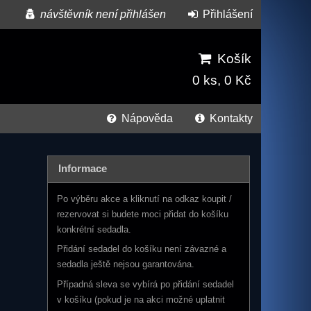
návštěvník není přihlášen
Přihlášení
Košík
0 ks, 0 Kč
Nápověda
Kontakty
Informace
Po výběru akce a kliknutí na odkaz koupit /
rezervovat si budete moci přidat do košíku
konkrétní sedadla.
Přidání sedadel do košíku není závazné a
sedadla ještě nejsou garantována.
Případná sleva se vybírá po přidání sedadel
v košíku (pokud je na akci možné uplatnit