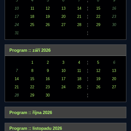
3
4
5
6
7
¦
8
9
10
11
12
13
14
¦
15
16
17
18
19
20
21
¦
22
23
24
25
26
27
28
¦
29
30
31
¦
Program :: září 2026
1
2
3
4
¦
5
6
7
8
9
10
11
¦
12
13
14
15
16
17
18
¦
19
20
21
22
23
24
25
¦
26
27
28
29
30
¦
Program :: října 2026
Program :: listopadu 2026