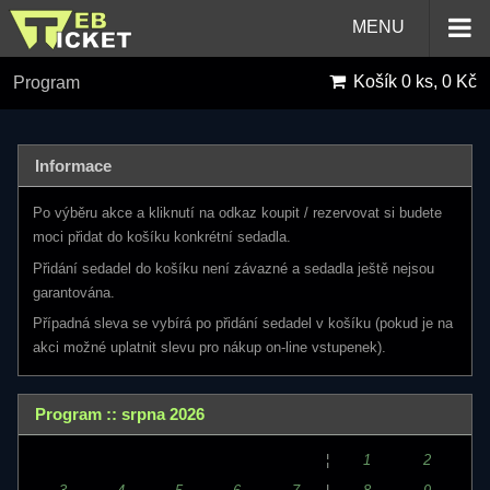
MENU
Košík
0 ks, 0 Kč
Program
Informace
Po výběru akce a kliknutí na odkaz koupit / rezervovat si budete
moci přidat do košíku konkrétní sedadla.
Přidání sedadel do košíku není závazné a sedadla ještě nejsou
garantována.
Případná sleva se vybírá po přidání sedadel v košíku (pokud je na
akci možné uplatnit slevu pro nákup on-line vstupenek).
Program :: srpna 2026
¦
1
2