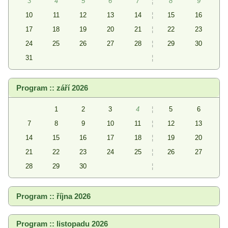
3
4
5
6
7
¦
8
9
10
11
12
13
14
¦
15
16
17
18
19
20
21
¦
22
23
24
25
26
27
28
¦
29
30
31
¦
Program :: září 2026
1
2
3
4
¦
5
6
7
8
9
10
11
¦
12
13
14
15
16
17
18
¦
19
20
21
22
23
24
25
¦
26
27
28
29
30
¦
Program :: října 2026
Program :: listopadu 2026