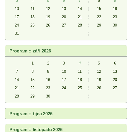
3
4
5
6
7
¦
8
9
10
11
12
13
14
¦
15
16
17
18
19
20
21
¦
22
23
24
25
26
27
28
¦
29
30
31
¦
Program :: září 2026
1
2
3
4
¦
5
6
7
8
9
10
11
¦
12
13
14
15
16
17
18
¦
19
20
21
22
23
24
25
¦
26
27
28
29
30
¦
Program :: října 2026
Program :: listopadu 2026