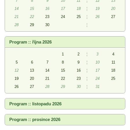
7
8
9
10
11
¦
12
13
14
15
16
17
18
¦
19
20
21
22
23
24
25
¦
26
27
28
29
30
¦
Program :: října 2026
1
2
¦
3
4
5
6
7
8
9
¦
10
11
12
13
14
15
16
¦
17
18
19
20
21
22
23
¦
24
25
26
27
28
29
30
¦
31
Program :: listopadu 2026
Program :: prosince 2026