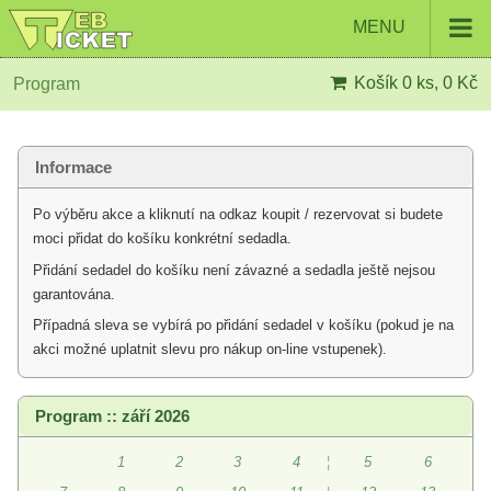
MENU
Košík
0 ks, 0 Kč
Program
Informace
Po výběru akce a kliknutí na odkaz koupit / rezervovat si budete
moci přidat do košíku konkrétní sedadla.
Přidání sedadel do košíku není závazné a sedadla ještě nejsou
garantována.
Případná sleva se vybírá po přidání sedadel v košíku (pokud je na
akci možné uplatnit slevu pro nákup on-line vstupenek).
Program :: září 2026
1
2
3
4
¦
5
6