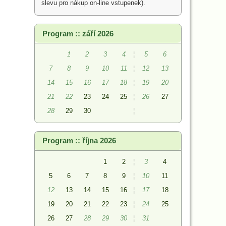
slevu pro nákup on-line vstupenek).
Program :: září 2026
1
2
3
4
¦
5
6
7
8
9
10
11
¦
12
13
14
15
16
17
18
¦
19
20
21
22
23
24
25
¦
26
27
28
29
30
¦
Program :: října 2026
1
2
¦
3
4
5
6
7
8
9
¦
10
11
12
13
14
15
16
¦
17
18
19
20
21
22
23
¦
24
25
26
27
28
29
30
¦
31