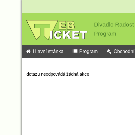
Divadlo Radost
Program
Hlavní stránka
Program
Obchodní 
dotazu neodpovádá žádná akce