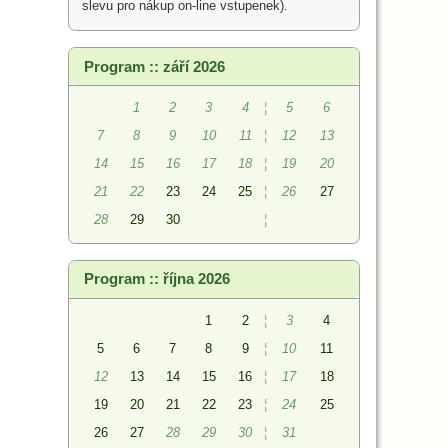
slevu pro nákup on-line vstupenek).
Program :: září 2026
1
2
3
4
¦
5
6
7
8
9
10
11
¦
12
13
14
15
16
17
18
¦
19
20
21
22
23
24
25
¦
26
27
28
29
30
¦
Program :: října 2026
1
2
¦
3
4
5
6
7
8
9
¦
10
11
12
13
14
15
16
¦
17
18
19
20
21
22
23
¦
24
25
26
27
28
29
30
¦
31