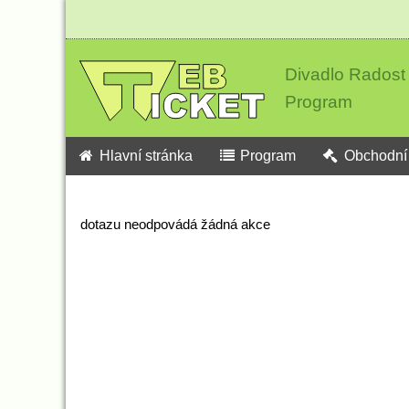
Divadlo Radost
Program
Hlavní stránka
Program
Obchodní 
dotazu neodpovádá žádná akce