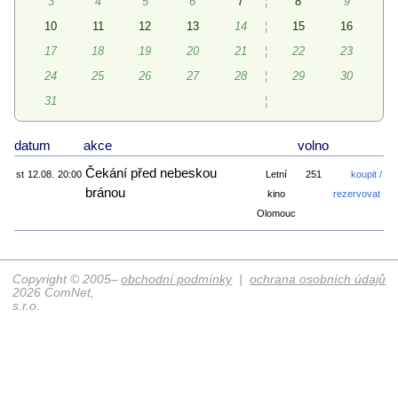
3
4
5
6
7
¦
8
9
10
11
12
13
14
¦
15
16
17
18
19
20
21
¦
22
23
24
25
26
27
28
¦
29
30
31
¦
datum
akce
volno
Čekání před nebeskou
st
12.08.
20:00
Letní
251
koupit /
bránou
kino
rezervovat
Olomouc
Copyright © 2005–
obchodní podmínky
|
ochrana osobních údajů
2026 ComNet,
s.r.o.