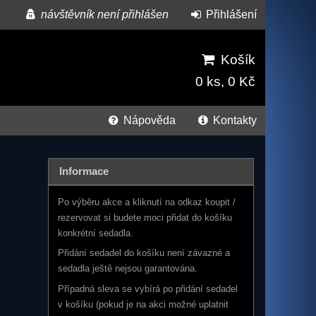
návštěvník není přihlášen
Přihlášení
Košík
0 ks, 0 Kč
Nápověda
Kontakty
Informace
Po výběru akce a kliknutí na odkaz koupit /
rezervovat si budete moci přidat do košíku
konkrétní sedadla.
Přidání sedadel do košíku není závazné a
sedadla ještě nejsou garantována.
Případná sleva se vybírá po přidání sedadel
v košíku (pokud je na akci možné uplatnit