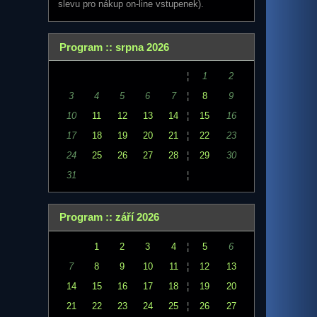
slevu pro nákup on-line vstupenek).
Program :: srpna 2026
¦
1
2
3
4
5
6
7
¦
8
9
10
11
12
13
14
¦
15
16
17
18
19
20
21
¦
22
23
24
25
26
27
28
¦
29
30
31
¦
Program :: září 2026
1
2
3
4
¦
5
6
7
8
9
10
11
¦
12
13
14
15
16
17
18
¦
19
20
21
22
23
24
25
¦
26
27