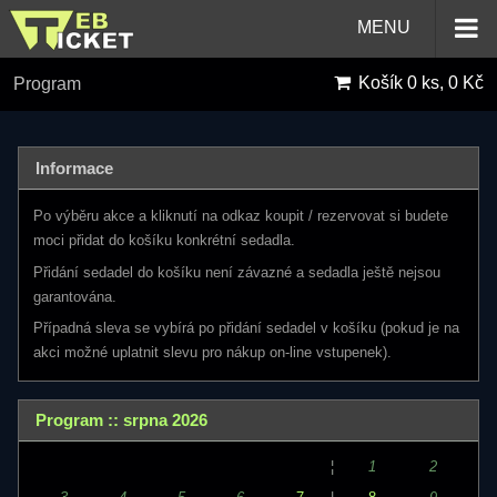
MENU
Košík
0 ks, 0 Kč
Program
Informace
Po výběru akce a kliknutí na odkaz koupit / rezervovat si budete
moci přidat do košíku konkrétní sedadla.
Přidání sedadel do košíku není závazné a sedadla ještě nejsou
garantována.
Případná sleva se vybírá po přidání sedadel v košíku (pokud je na
akci možné uplatnit slevu pro nákup on-line vstupenek).
Program :: srpna 2026
¦
1
2