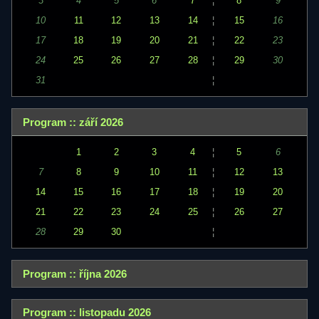
3
4
5
6
7
¦
8
9
10
11
12
13
14
¦
15
16
17
18
19
20
21
¦
22
23
24
25
26
27
28
¦
29
30
31
¦
Program :: září 2026
1
2
3
4
¦
5
6
7
8
9
10
11
¦
12
13
14
15
16
17
18
¦
19
20
21
22
23
24
25
¦
26
27
28
29
30
¦
Program :: října 2026
Program :: listopadu 2026