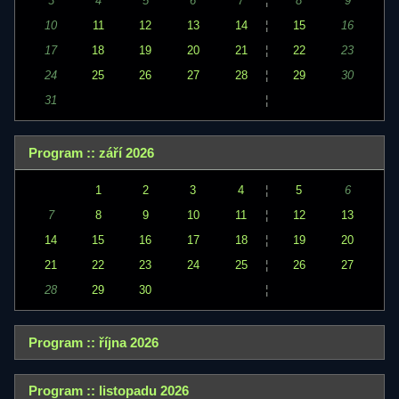
3
4
5
6
7
¦
8
9
10
11
12
13
14
¦
15
16
17
18
19
20
21
¦
22
23
24
25
26
27
28
¦
29
30
31
¦
Program :: září 2026
1
2
3
4
¦
5
6
7
8
9
10
11
¦
12
13
14
15
16
17
18
¦
19
20
21
22
23
24
25
¦
26
27
28
29
30
¦
Program :: října 2026
Program :: listopadu 2026