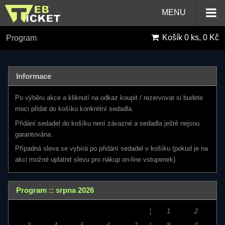
MENU
Košík
0 ks, 0 Kč
Program
Informace
Po výběru akce a kliknutí na odkaz koupit / rezervovat si budete
moci přidat do košíku konkrétní sedadla.
Přidání sedadel do košíku není závazné a sedadla ještě nejsou
garantována.
Případná sleva se vybírá po přidání sedadel v košíku (pokud je na
akci možné uplatnit slevu pro nákup on-line vstupenek).
Program :: srpna 2026
¦
1
2