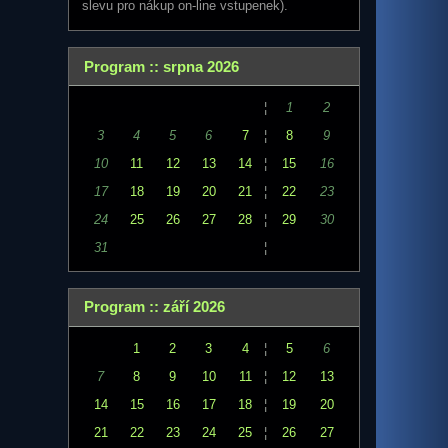
slevu pro nákup on-line vstupenek).
Program :: srpna 2026
¦
1
2
3
4
5
6
7
¦
8
9
10
11
12
13
14
¦
15
16
17
18
19
20
21
¦
22
23
24
25
26
27
28
¦
29
30
31
¦
Program :: září 2026
1
2
3
4
¦
5
6
7
8
9
10
11
¦
12
13
14
15
16
17
18
¦
19
20
21
22
23
24
25
¦
26
27