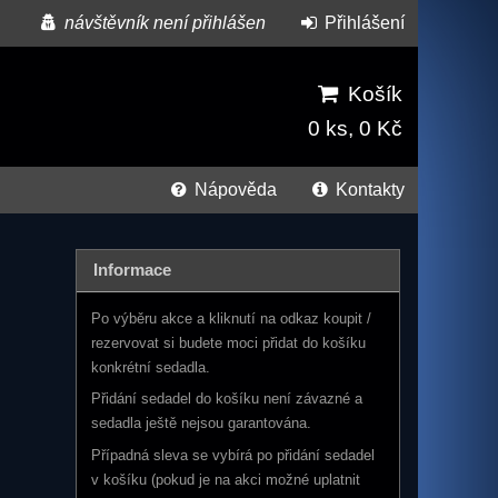
návštěvník není přihlášen
Přihlášení
Košík
0 ks, 0 Kč
Nápověda
Kontakty
Informace
Po výběru akce a kliknutí na odkaz koupit /
rezervovat si budete moci přidat do košíku
konkrétní sedadla.
Přidání sedadel do košíku není závazné a
sedadla ještě nejsou garantována.
Případná sleva se vybírá po přidání sedadel
v košíku (pokud je na akci možné uplatnit