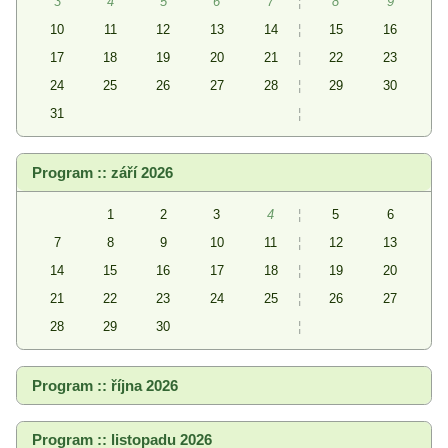
3
4
5
6
7
¦
8
9
10
11
12
13
14
¦
15
16
17
18
19
20
21
¦
22
23
24
25
26
27
28
¦
29
30
31
¦
Program :: září 2026
1
2
3
4
¦
5
6
7
8
9
10
11
¦
12
13
14
15
16
17
18
¦
19
20
21
22
23
24
25
¦
26
27
28
29
30
¦
Program :: října 2026
Program :: listopadu 2026