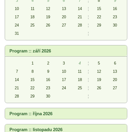
3
4
5
6
7
¦
8
9
10
11
12
13
14
¦
15
16
17
18
19
20
21
¦
22
23
24
25
26
27
28
¦
29
30
31
¦
Program :: září 2026
1
2
3
4
¦
5
6
7
8
9
10
11
¦
12
13
14
15
16
17
18
¦
19
20
21
22
23
24
25
¦
26
27
28
29
30
¦
Program :: října 2026
Program :: listopadu 2026