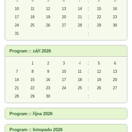
3
4
5
6
7
¦
8
9
10
11
12
13
14
¦
15
16
17
18
19
20
21
¦
22
23
24
25
26
27
28
¦
29
30
31
¦
Program :: září 2026
1
2
3
4
¦
5
6
7
8
9
10
11
¦
12
13
14
15
16
17
18
¦
19
20
21
22
23
24
25
¦
26
27
28
29
30
¦
Program :: října 2026
Program :: listopadu 2026