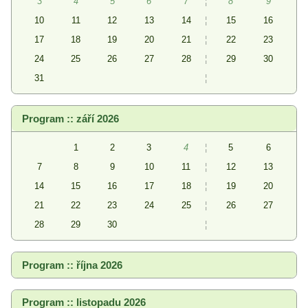
3
4
5
6
7
¦
8
9
10
11
12
13
14
¦
15
16
17
18
19
20
21
¦
22
23
24
25
26
27
28
¦
29
30
31
¦
Program :: září 2026
1
2
3
4
¦
5
6
7
8
9
10
11
¦
12
13
14
15
16
17
18
¦
19
20
21
22
23
24
25
¦
26
27
28
29
30
¦
Program :: října 2026
Program :: listopadu 2026