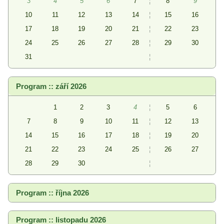
3
4
5
6
7
¦
8
9
10
11
12
13
14
¦
15
16
17
18
19
20
21
¦
22
23
24
25
26
27
28
¦
29
30
31
¦
Program :: září 2026
1
2
3
4
¦
5
6
7
8
9
10
11
¦
12
13
14
15
16
17
18
¦
19
20
21
22
23
24
25
¦
26
27
28
29
30
¦
Program :: října 2026
Program :: listopadu 2026