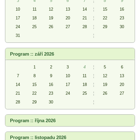
3
4
5
6
7
¦
8
9
10
11
12
13
14
¦
15
16
17
18
19
20
21
¦
22
23
24
25
26
27
28
¦
29
30
31
¦
Program :: září 2026
1
2
3
4
¦
5
6
7
8
9
10
11
¦
12
13
14
15
16
17
18
¦
19
20
21
22
23
24
25
¦
26
27
28
29
30
¦
Program :: října 2026
Program :: listopadu 2026